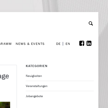
GRAMM
NEWS & EVENTS
A
rchiv
Kooperationen
Font Size
A
A
DE
EN
GRAMM
NEWS & EVENTS
DE
EN
KATEGORIEN
age
Neuigkeiten
Veranstaltungen
Jobangebote