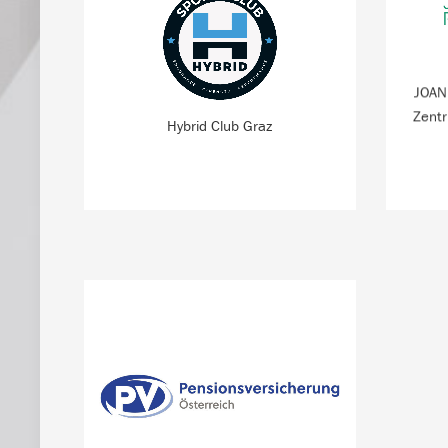
K
Med Uni Graz bietet Markus Prügger
Regene
im ZWT Graz eine einzigartige
Wund
Kombination aus Kraft- und
Ha
Ausdauertraining an – für
JOA
Fitnessbegeisterte ebenso wir für
Zentr
Hybrid Club Graz
Anfänger:innen.
MEHR INFO
Die Pensionsversicherung bietet
Services und umfassende
Informationen zu Pension, Pflegegeld
und Rehabilitation für mehr als 5 Mio.
Versicherte und Pensionist:innen.