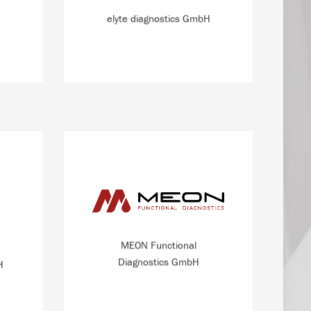
überwachen können.
elyte diagnostics GmbH
MEHR INFO
 Methode
MEON Functional Diagnostics ist ein
lt, mit
Spin-off von MEON Medical Solutions,
f der
das im Bereich der Diagnostik von
messen
Körperflüssigkeiten tätig ist.
MEON Functional
Diagnostics GmbH
H
MEHR INFO