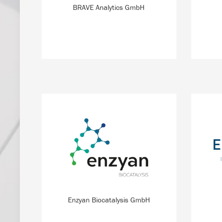
als herkömmliche Referenzprodukte.
BRAVE Analytics GmbH
MEHR INFO
Mithilfe von Multi-Enzym-Prozessen
Das 
und künstlicher Intelligenz will das
Ausg
Start-up biokatalytische Prozesse für
Spezia
die chemische Industrie einfacher
Zent
und schneller entwickeln.
Enzyan Biocatalysis GmbH
MEHR INFO