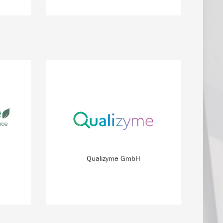
ehmen
Wundinfektionen schnell und
utischen
frühzeitig erkennen – das ist mit dem
thalten
innovativen System möglich, an dem
s aus
das Startup arbeitet.
e).
Qualizyme GmbH
MEHR INFO