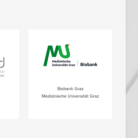
Eine der größten klinischen
wischen
Biobanken Europas – mit Proben in
ungen
hoher Qualität, um den Bedarf aus
g.
Wissenschaft und Industrie
abzudecken.
Biobank Graz
Medizinische Universität Graz
MEHR INFO