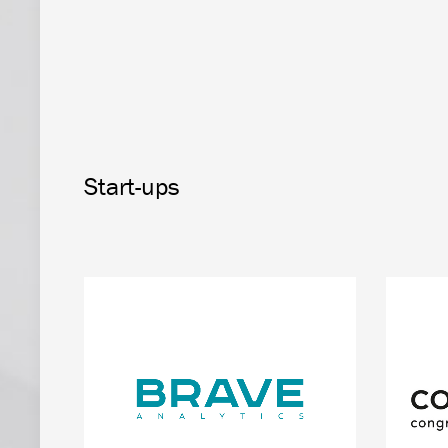
Start-ups
Alles rund um die patentierte
con:co
Messtechnologie für Nanopartikel.
neue
Dieser Zugang bietet einen
M
wesentlich tieferen und vor allem
Tagu
schnelleren Einblick in die Nano-Welt
Form