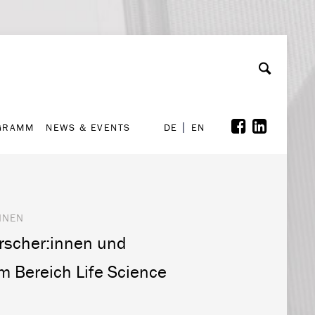
GRAMM
NEWS & EVENTS
A
rchiv
Kooperationen
Font Size
A
A
DE
EN
GRAMM
NEWS & EVENTS
DE
EN
INNEN
orscher:innen und
m Bereich Life Science