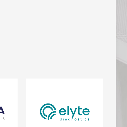
Neue analytische Methoden, damit
 den
Patient:innen mit chronischen Herz-
gika zu
oder Nierenerkrankungen ihren
nsatz
Gesundheitszustand einfach und
, ohne
selbstständig von zuhause aus
 zu