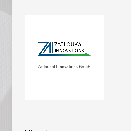
Zatloukal Innovations GmbH
entwickelt Lösungen für medizinische
Gegenmaßnahmen gegen chemische,
biologische, radioaktive und nukleare
(CBRN) Gefahren.
Zatloukal Innovations GmbH
MEHR INFO