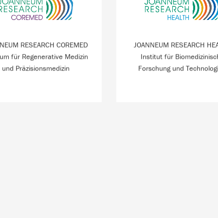
ooperatives Zentrum für
Grundlagenforschung u
rative Medizin mit Fokus auf
industrieller Anwendung 
heilung und Narbenbildung,
Partner:in zahlreicher ZW
utalterung und Anti-Aging.
Mieter:innen für Studien
NNEUM RESEARCH COREMED
JOANNEUM RESEARCH HE
um für Regenerative Medizin
Institut für Biomedizinis
MEHR INFO
MEHR INFO
und Präzisionsmedizin
Forschung und Technolog