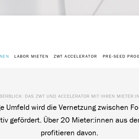
NNEN
LABOR MIETEN
ZWT ACCELERATOR
PRE-SEED PRO
Kontakt
Presse-A
NNEN
LABOR MIETEN
ZWT ACCELERATOR
PRE-SEED PRO
BERBLICK: DAS ZWT UND ACCELERATOR MIT IHREN MIETER:
ge Umfeld wird die Vernetzung zwischen F
iv gefördert. Über 20 Mieter:innen aus de
profitieren davon.