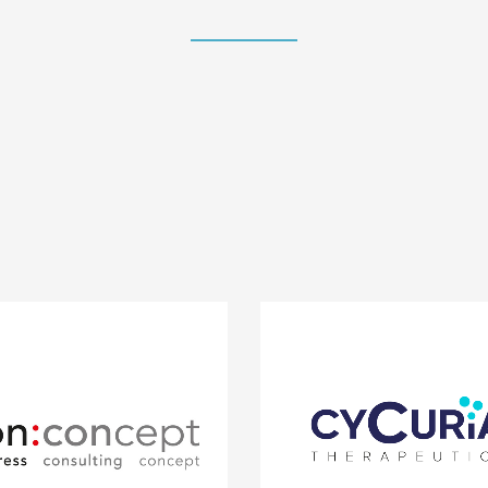
Cycuria hat das Ziel,
ncept vermittelt zielgerichtet
Krebsbehandlungen durch
s medizinisches Wissen. Als
Einsatz ihrer neuartigen Biolo
edium dienen Kongresse,
revolutionieren. Der neue A
ngen, Workshops und andere
eliminiert gezielt Krebszellen
en physischer und virtueller
die gesunde Hämatopoese