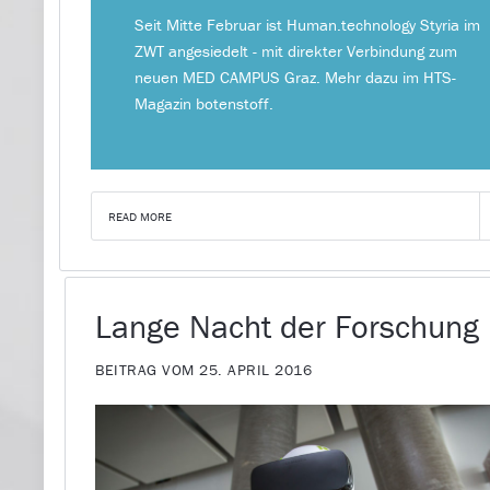
Seit Mitte Februar ist Human.technology Styria im
ZWT angesiedelt - mit direkter Verbindung zum
neuen MED CAMPUS Graz. Mehr dazu im HTS-
Magazin botenstoff.
READ MORE
Lange Nacht der Forschung
BEITRAG VOM 25. APRIL 2016