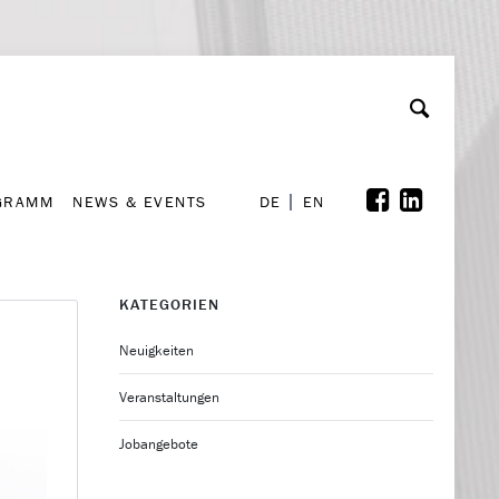
GRAMM
NEWS & EVENTS
A
rchiv
Kooperationen
Font Size
A
A
DE
EN
GRAMM
NEWS & EVENTS
DE
EN
KATEGORIEN
Neuigkeiten
Veranstaltungen
Jobangebote