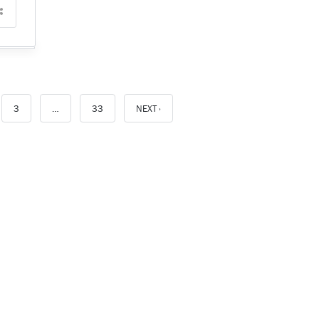
3
…
33
NEXT ›