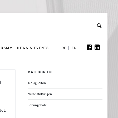
GRAMM
NEWS & EVENTS
A
rchiv
Kooperationen
Font Size
A
A
DE
EN
GRAMM
NEWS & EVENTS
DE
EN
KATEGORIEN
m
Neuigkeiten
Veranstaltungen
Jobangebote
det,