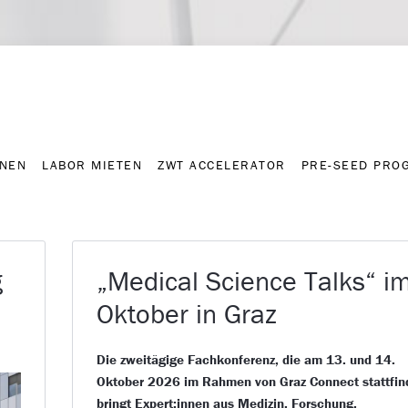
NNEN
LABOR MIETEN
ZWT ACCELERATOR
PRE-SEED PRO
Kontakt
Presse-A
NNEN
LABOR MIETEN
ZWT ACCELERATOR
PRE-SEED PRO
g
„Medical Science Talks“ i
Oktober in Graz
Die zweitägige Fachkonferenz, die am 13. und 14.
Oktober 2026 im Rahmen von Graz Connect stattfin
bringt Expert:innen aus Medizin, Forschung,