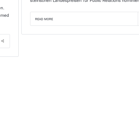
steirischen Landespreisen für Public Relations nominier
en.
iomed
READ MORE