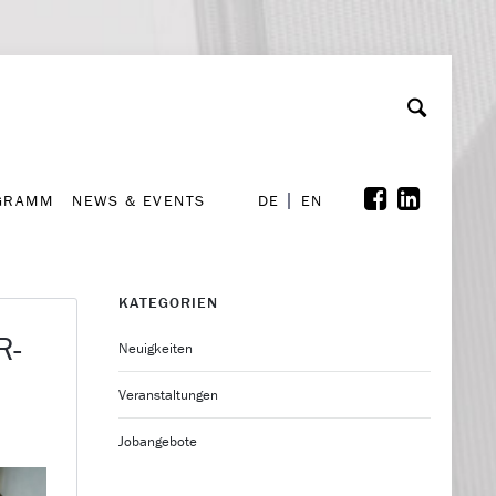
GRAMM
NEWS & EVENTS
A
rchiv
Kooperationen
Font Size
A
A
DE
EN
GRAMM
NEWS & EVENTS
DE
EN
KATEGORIEN
R-
Neuigkeiten
Veranstaltungen
Jobangebote