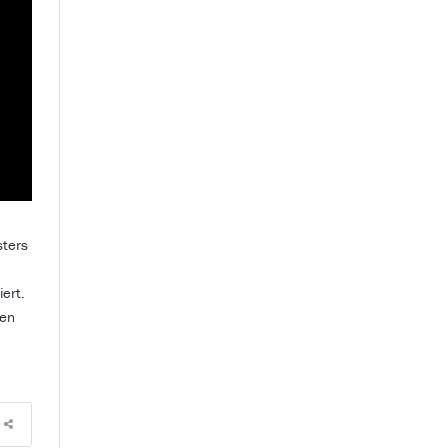
sters
ert.
hen