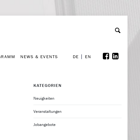
GRAMM
NEWS & EVENTS
A
rchiv
Kooperationen
Font Size
A
A
DE
EN
GRAMM
NEWS & EVENTS
DE
EN
KATEGORIEN
Neuigkeiten
Veranstaltungen
Jobangebote