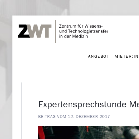
ANGEBOT
MIETER:I
ANGEBOT
MIETER:I
Expertensprechstunde M
BEITRAG VOM 12. DEZEMBER 2017