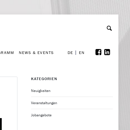
GRAMM
NEWS & EVENTS
A
rchiv
Kooperationen
Font Size
A
A
DE
EN
GRAMM
NEWS & EVENTS
DE
EN
KATEGORIEN
Neuigkeiten
Veranstaltungen
Jobangebote