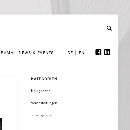
GRAMM
NEWS & EVENTS
A
rchiv
Kooperationen
Font Size
A
A
DE
EN
GRAMM
NEWS & EVENTS
DE
EN
KATEGORIEN
Neuigkeiten
Veranstaltungen
Jobangebote