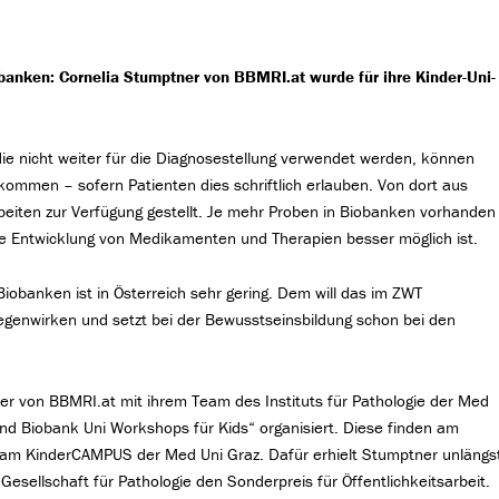
banken: Cornelia Stumptner von BBMRI.at wurde für ihre Kinder-Uni-
.
ie nicht weiter für die Diagnosestellung verwendet werden, können
ommen – sofern Patienten dies schriftlich erlauben. Von dort aus
beiten zur Verfügung gestellt. Je mehr Proben in Biobanken vorhanden
 die Entwicklung von Medikamenten und Therapien besser möglich ist.
iobanken ist in Österreich sehr gering. Dem will das im ZWT
genwirken und setzt bei der Bewusstseinsbildung schon bei den
ner von BBMRI.at mit ihrem Team des Instituts für Pathologie der Med
und Biobank Uni Workshops für Kids“ organisiert. Diese finden am
 am KinderCAMPUS der Med Uni Graz. Dafür erhielt Stumptner unlängs
sellschaft für Pathologie den Sonderpreis für Öffentlichkeitsarbeit.