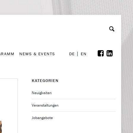
GRAMM
NEWS & EVENTS
A
rchiv
Kooperationen
Font Size
A
A
DE
EN
GRAMM
NEWS & EVENTS
DE
EN
KATEGORIEN
Neuigkeiten
Veranstaltungen
Jobangebote