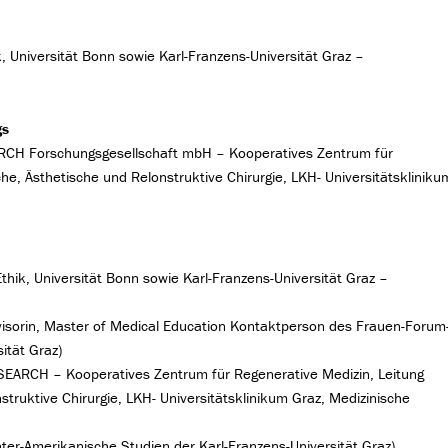
k, Universität Bonn sowie Karl-Franzens-Universität Graz –
gs
H Forschungsgesellschaft mbH – Kooperatives Zentrum für
che, Ästhetische und Relonstruktive Chirurgie, LKH- Universitätskliniku
Ethik, Universität Bonn sowie Karl-Franzens-Universität Graz –
rvisorin, Master of Medical Education Kontaktperson des Frauen-Forum
ität Graz)
ARCH – Kooperatives Zentrum für Regenerative Medizin, Leitung
struktive Chirurgie, LKH- Universitätsklinikum Graz, Medizinische
nter-Amerikanische Studien der Karl-Franzens-Universität Graz)