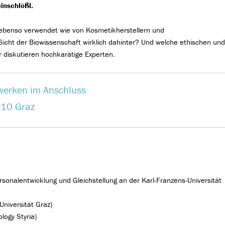
inschlößl.
 er ebenso verwendet wie von Kosmetikherstellern und
icht der Biowissenschaft wirklich dahinter? Und welche ethischen un
r diskutieren hochkarätige Experten.
werken im Anschluss
010 Graz
rsonalentwicklung und Gleichstellung an der Karl-Franzens-Universität
niversität Graz)
ogy Styria)