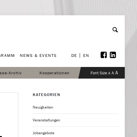
GRAMM
NEWS & EVENTS
DE
EN
GRAMM
NEWS & EVENTS
DE
EN
A
sse-Archiv
Kooperationen
Font Size
A
A
KATEGORIEN
Neuigkeiten
Veranstaltungen
Jobangebote