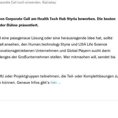
rporate Call noch einsenden. ©pixabay
en Corporate Call am Health Tech Hub Styria bewerben. Die besten
der Bühne präsentiert.
d eine passgenaue Lösung oder eine herausragende Idee hat, sollte
all ansehen, den Human.technology Styria und LISA Life Science
novationsgetriebenen Unternehmen und Global Playern sucht darin
llenges der Großunternehmen stellen. Wer mitmachen will, sendet bis
MU oder Projektgruppen teilnehmen, die Teil- oder Komplettlösungen z
 können. Genaue Infos gibt’s
hier …