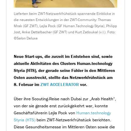
Lieferten beim ZWT-Netzwerkfrühstück spannende Einblicke in
die neuesten Entwicklungen in der ZWT-Community: Thomas
Mrak (GF ZWT), Lejla Pock (GF Human.Technology Styria), Philipp
Jost, Anke Dettelbacher (GF ZWT) und Kurt Zatloukal (v.l.). Foto:
©Salon Deluxe
Neue Start-ups, die zurzeit im Entstehen sind, sowie
aktuelle Aktivitäten des Clusters Human.technology
Styria (HTS), der gerade seine Fühler in den Mittleren
Osten ausstreckt, stellte das Netzwerkfrühstück am
8. Februar im
ZWT ACCELERATOR
vor.
Über ihre Scouting-Reise nach Dubai zur „Arab Health“,
von der sie gerade erst zurückgekehrt war, konnte
Geschäftsführerin Lejla Pock von
Human.technology
Styria (HTS)
beim ZWT-Netzwerkfrühstück berichten.
Diese Gesundheitsmesse im Mittleren Osten sowie die