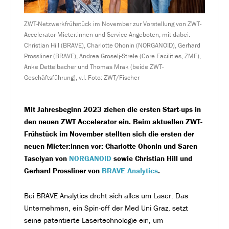
ZWT-Netzwerkfrühstück im November zur Vorstellung von ZWT-
Accelerator-Mieter:innen und Service-Angeboten, mit dabei:
Christian Hill (BRAVE), Charlotte Ohonin (NORGANOID), Gerhard
Prossliner (BRAVE), Andrea Groselj-Strele (Core Facilities, ZMF),
Anke Dettelbacher und Thomas Mrak (beide ZWT-
Geschäftsführung), v.l. Foto: ZWT/Fischer
Mit Jahresbeginn 2023 ziehen die ersten Start-ups in
den neuen ZWT Accelerator ein. Beim aktuellen ZWT-
Frühstück im November stellten sich die ersten der
neuen Mieter:innen vor: Charlotte Ohonin und Saren
Tasciyan von
NORGANOID
sowie Christian Hill und
Gerhard Prossliner von
BRAVE Analytics
.
Bei BRAVE Analytics dreht sich alles um Laser. Das
Unternehmen, ein Spin-off der Med Uni Graz, setzt
seine patentierte Lasertechnologie ein, um