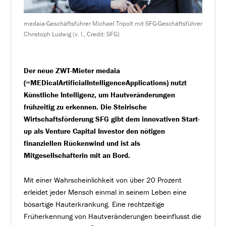
medaia-Geschäftsführer Michael Tripolt mit SFG-Geschäftsführer
Christoph Ludwig (v. l., Credit: SFG)
Der neue ZWT-Mieter medaia
(=MEDicalArtificialIntelligenceApplications) nutzt
Künstliche Intelligenz, um Hautveränderungen
frühzeitig zu erkennen. Die Steirische
Wirtschaftsförderung SFG gibt dem innovativen Start-
up als Venture Capital Investor den nötigen
finanziellen Rückenwind und ist als
Mitgesellschafterin mit an Bord.
Mit einer Wahrscheinlichkeit von über 20 Prozent
erleidet jeder Mensch einmal in seinem Leben eine
bösartige Hauterkrankung. Eine rechtzeitige
Früherkennung von Hautveränderungen beeinflusst die