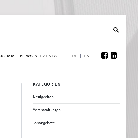
GRAMM
NEWS & EVENTS
A
rchiv
Kooperationen
Font Size
A
A
DE
EN
GRAMM
NEWS & EVENTS
DE
EN
KATEGORIEN
Neuigkeiten
Veranstaltungen
Jobangebote