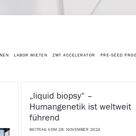
NNEN
LABOR MIETEN
ZWT ACCELERATOR
PRE-SEED PRO
Kontakt
Presse-A
NNEN
LABOR MIETEN
ZWT ACCELERATOR
PRE-SEED PRO
„liquid biopsy“ –
Humangenetik ist weltweit
führend
BEITRAG VOM 28. NOVEMBER 2024