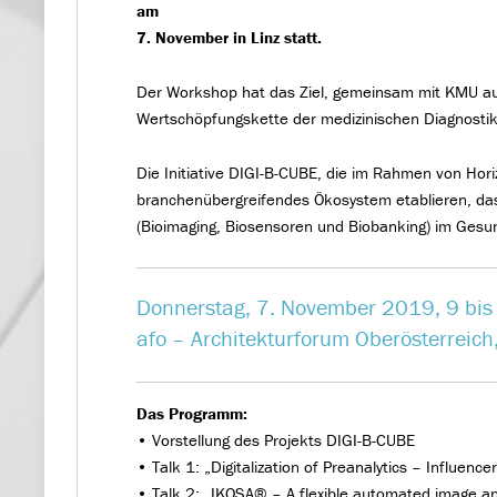
am
7. November in Linz statt.
Der Workshop hat das Ziel, gemeinsam mit KMU au
Wertschöpfungskette der medizinischen Diagnostik
Die Initiative DIGI-B-CUBE, die im Rahmen von Hori
branchenübergreifendes Ökosystem etablieren, das 
(Bioimaging, Biosensoren und Biobanking) im Gesu
Donnerstag, 7. November 2019, 9 bis
afo – Architekturforum Oberösterreich,
Das Programm:
• Vorstellung des Projekts DIGI-B-CUBE
• Talk 1: „Digitalization of Preanalytics – Influenc
• Talk 2: „IKOSA® – A flexible automated image ana