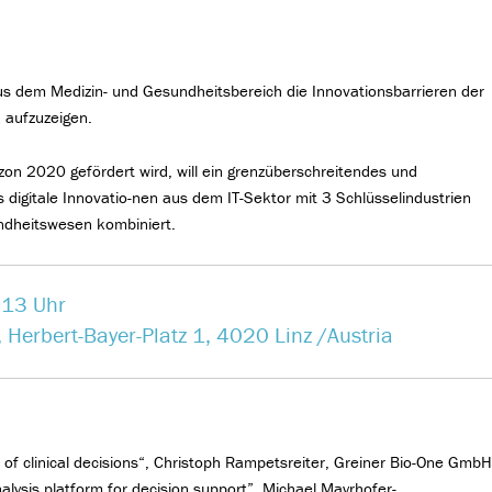
s dem Medizin- und Gesundheitsbereich die Innovationsbarrieren der
 aufzuzeigen.
zon 2020 gefördert wird, will ein grenzüberschreitendes und
digitale Innovatio-nen aus dem IT-Sektor mit 3 Schlüsselindustrien
ndheitswesen kombiniert.
 13 Uhr
 Herbert-Bayer-Platz 1, 4020 Linz /Austria
er of clinical decisions“, Christoph Rampetsreiter, Greiner Bio-One Gmb
lysis platform for decision support”, Michael Mayrhofer-