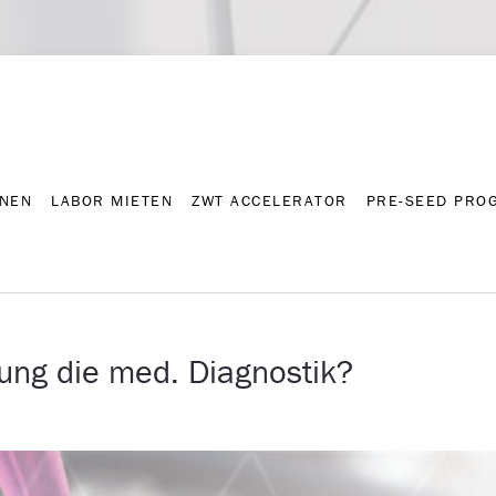
NNEN
LABOR MIETEN
ZWT ACCELERATOR
PRE-SEED PRO
Kontakt
Presse-A
NNEN
LABOR MIETEN
ZWT ACCELERATOR
PRE-SEED PRO
rung die med. Diagnostik?