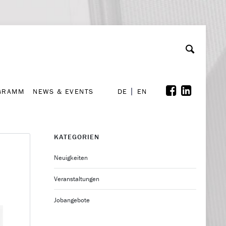
GRAMM
NEWS & EVENTS
A
rchiv
Kooperationen
Font Size
A
A
DE
EN
GRAMM
NEWS & EVENTS
DE
EN
KATEGORIEN
Neuigkeiten
Veranstaltungen
Jobangebote