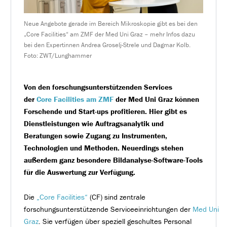
Neue Angebote gerade im Bereich Mikroskopie gibt es bei den
„Core Facilities“ am ZMF der Med Uni Graz – mehr Infos dazu
bei den Expertinnen Andrea Groselj-Strele und Dagmar Kolb.
Foto: ZWT/Lunghammer
Von den forschungsunterstützenden Services
der
Core
Facilities
am ZMF
der
Med
Uni Graz
können
Forschende und Start-ups profitieren. Hier gibt es
Dienstleistungen wie Auftragsanalytik und
Beratungen sowie Zugang zu Instrumenten,
Technologien und Methoden. Neuerdings stehen
außerdem ganz besondere Bildanalyse-Software-Tools
für die Auswertung zur Verfügung.
Die
„Core Facilities“
(CF) sind zentrale
forschungsunterstützende Serviceeinrichtungen der
Med Uni
Graz
. Sie verfügen über speziell geschultes Personal