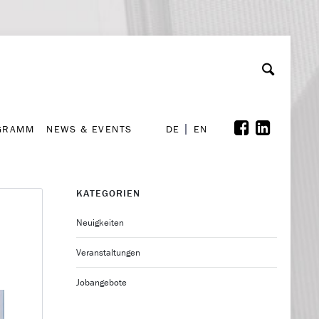
GRAMM
NEWS & EVENTS
A
rchiv
Kooperationen
Font Size
A
A
DE
EN
GRAMM
NEWS & EVENTS
DE
EN
KATEGORIEN
Neuigkeiten
Veranstaltungen
Jobangebote