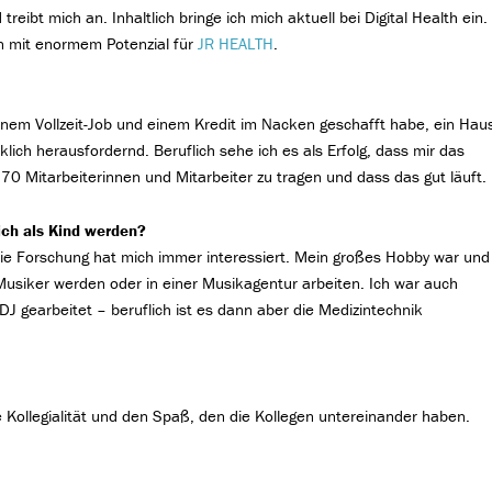
reibt mich an. Inhaltlich bringe ich mich aktuell bei Digital Health ein.
n mit enormem Potenzial für
JR HEALTH
.
 einem Vollzeit-Job und einem Kredit im Nacken geschafft habe, ein Hau
lich herausfordernd. Beruflich sehe ich es als Erfolg, dass mir das
70 Mitarbeiterinnen und Mitarbeiter zu tragen und dass das gut läuft.
ich als Kind werden?
die Forschung hat mich immer interessiert. Mein großes Hobby war und
h Musiker werden oder in einer Musik­agentur arbeiten. Ich war auch
J gearbeitet – beruflich ist es dann aber die Medizintechnik
e Kollegialität und den Spaß, den die Kollegen untereinander haben.