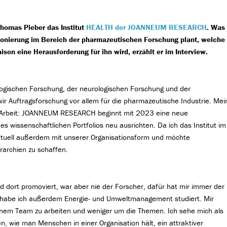
Thomas Pieber das Institut
HEALTH der JOANNEUM RESEARCH
. Was
ionierung im Bereich der pharmazeutischen Forschung plant, welche
aison eine Herausforderung für ihn wird, erzählt er im Interview.
logischen Forschung, der neurologischen Forschung und der
n wir Auftragsforschung vor allem für die pharmazeutische Industrie. Mei
che Arbeit: JOANNEUM RESEARCH beginnt mit 2023 eine neue
es wissenschaftlichen Portfolios neu ausrichten. Da ich das Institut im
tuell außerdem mit unserer Organisationsform und möchte
rarchien zu schaffen.
d dort promoviert, war aber nie der Forscher, dafür hat mir immer der
z habe ich außerdem Energie- und Umweltmanagement studiert. Mir
inem Team zu arbeiten und weniger um die Themen. Ich sehe mich als
en, wie man Menschen in einer Organisation hält, ein attraktiver