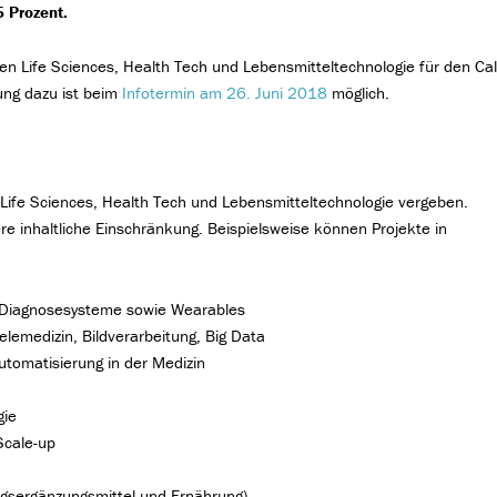
5 Prozent.
n Life Sciences, Health Tech und Lebensmitteltechnologie für den Cal
ung dazu ist beim
Infotermin am 26. Juni 2018
möglich.
Life Sciences, Health Tech und Lebensmitteltechnologie vergeben.
re inhaltliche Einschränkung. Beispielsweise können Projekte in
d Diagnosesysteme sowie Wearables
Telemedizin, Bildverarbeitung, Big Data
Automatisierung in der Medizin
gie
Scale-up
ungsergänzungsmittel und Ernährung)