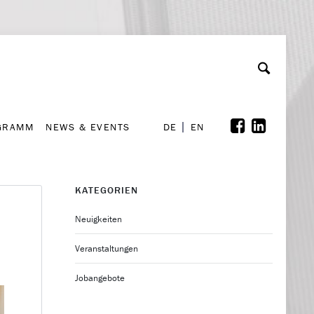
GRAMM
NEWS & EVENTS
A
rchiv
Kooperationen
Font Size
A
A
DE
EN
GRAMM
NEWS & EVENTS
DE
EN
KATEGORIEN
Neuigkeiten
Veranstaltungen
Jobangebote