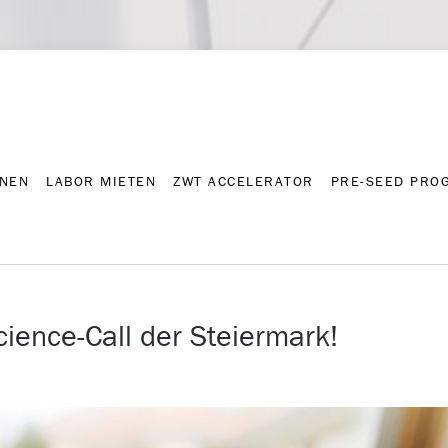
NNEN
LABOR MIETEN
ZWT ACCELERATOR
PRE-SEED PRO
Kontakt
Presse-A
NNEN
LABOR MIETEN
ZWT ACCELERATOR
PRE-SEED PRO
cience-Call der Steiermark!