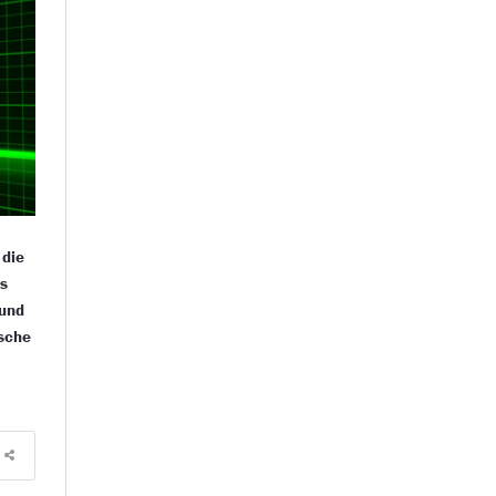
 die
es
 und
ische