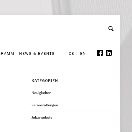
GRAMM
NEWS & EVENTS
A
rchiv
Kooperationen
Font Size
A
A
DE
EN
GRAMM
NEWS & EVENTS
DE
EN
KATEGORIEN
Neuigkeiten
Veranstaltungen
Jobangebote