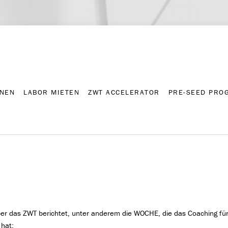
NNEN
LABOR MIETEN
ZWT ACCELERATOR
PRE-SEED PRO
Kontakt
Presse-A
NNEN
LABOR MIETEN
ZWT ACCELERATOR
PRE-SEED PRO
er das ZWT berichtet, unter anderem die WOCHE, die das Coaching fü
 hat: