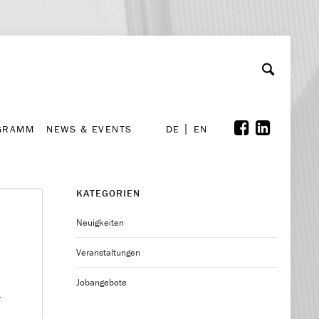
GRAMM
NEWS & EVENTS
A
rchiv
Kooperationen
Font Size
A
A
DE
EN
GRAMM
NEWS & EVENTS
DE
EN
KATEGORIEN
Neuigkeiten
Veranstaltungen
Jobangebote
r