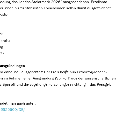
rschung des Landes Steiermark 2026“ ausgeschrieben. Exzellente
:innen bis zu etablierten Forschenden sollen damit ausgezeichnet
öglich.
ben:
preis)
ng
et)
 Ausgründungen
rd dabei neu ausgerichtet: Der Preis heißt nun Erzherzog-Johann-
en im Rahmen einer Ausgründung (Spin-off) aus der wissenschaftlichen
 Spin-off und die zugehörige Forschungseinrichtung – das Preisgeld
 findet man auch unter:
l/76925500/DE/