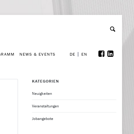
GRAMM
NEWS & EVENTS
A
rchiv
Kooperationen
Font Size
A
A
DE
EN
GRAMM
NEWS & EVENTS
DE
EN
KATEGORIEN
Neuigkeiten
Veranstaltungen
Jobangebote