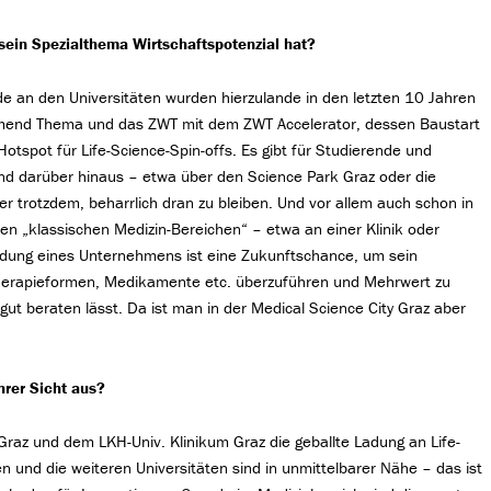
sein Spezialthema Wirtschaftspotenzial hat?
e an den Universitäten wurden hierzulande in den letzten 10 Jahren
mend Thema und das ZWT mit dem ZWT Accelerator, dessen Baustart
Hotspot für Life-Science-Spin-offs. Es gibt für Studierende und
d darüber hinaus – etwa über den Science Park Graz oder die
er trotzdem, beharrlich dran zu bleiben. Und vor allem auch schon in
en „klassischen Medizin-Bereichen“ – etwa an einer Klinik oder
ndung eines Unternehmens ist eine Zukunftschance, um sein
herapieformen, Medikamente etc. überzuführen und Mehrwert zu
 gut beraten lässt. Da ist man in der Medical Science City Graz aber
hrer Sicht aus?
raz und dem LKH-Univ. Klinikum Graz die geballte Ladung an Life-
und die weiteren Universitäten sind in unmittelbarer Nähe – das ist