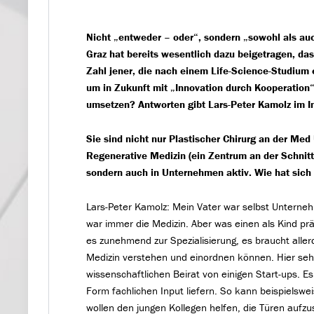
Nicht „entweder – oder“, sondern „sowohl als auc
Graz hat bereits wesentlich dazu beigetragen, 
Zahl jener, die nach einem Life-Science-Studium 
um in Zukunft mit „Innovation durch Kooperation“
umsetzen? Antworten gibt Lars-Peter Kamolz im I
Sie sind nicht nur Plastischer Chirurg an der M
Regenerative Medizin (ein Zentrum an der Schn
sondern auch in Unternehmen aktiv. Wie hat sich
Lars-Peter Kamolz: Mein Vater war selbst Unterne
war immer die Medizin. Aber was einen als Kind prä
es zunehmend zur Spezialisierung, es braucht alle
Medizin verstehen und einordnen können. Hier sehe
wissenschaftlichen Beirat von einigen Start-ups. Es
Form fachlichen Input liefern. So kann beispielswe
wollen den jungen Kollegen helfen, die Türen aufz