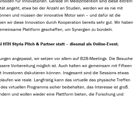
Nährboden für Innovationen. Gerade im Medizinbereich sind diese extrem
ität angeht, etwa bei der Anzahl an Studien, werden wir es nie mit
nnen und müssen der innovative Motor sein – und dafür ist die
ben wir diese Innovation durch Kooperation bereits sehr gut. Wir habe
gemeinsame Plattform geschaffen, um Synergien zu bündeln.
 HTH Styria Pitch & Partner statt – diesmal als Online-Event.
ungen angepasst, wir setzen vor allem auf B2B-Meetings. Die Besuche
sere Vorbereitung möglich ist. Auch halten wir gemeinsam mit Fifteen
it Investoren diskutieren können. Insgesamt sind die Sessions etwas
 ablaufen wie reale. Langfristig kann das virtuelle das physische Treffen
l des virtuellen Programms sicher beibehalten, das Interesse ist groß.
ern und wollen wieder eine Plattform bieten, die Forschung und