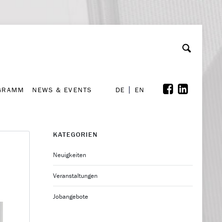
GRAMM
NEWS & EVENTS
A
rchiv
Kooperationen
Font Size
A
A
DE
EN
GRAMM
NEWS & EVENTS
DE
EN
KATEGORIEN
Neuigkeiten
Veranstaltungen
Jobangebote