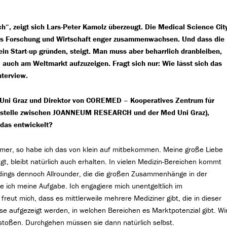
h“, zeigt sich Lars-Peter Kamolz überzeugt. Die Medical Science Cit
dass Forschung und Wirtschaft enger zusammenwachsen. Und dass die
ein Start-up gründen, steigt. Man muss aber beharrlich dranbleiben,
 auch am Weltmarkt aufzuzeigen. Fragt sich nur: Wie lässt sich das
nterview.
ed Uni Graz und Direktor von COREMED – Kooperatives Zentrum für
ittstelle zwischen JOANNEUM RESEARCH und der Med Uni Graz),
 das entwickelt?
hmer, so habe ich das von klein auf mitbekommen. Meine große Liebe
gt, bleibt natürlich auch erhalten. In vielen Medizin-Bereichen kommt
rdings dennoch Allrounder, die die großen Zusammenhänge in der
 ich meine Aufgabe. Ich engagiere mich unentgeltlich im
 freut mich, dass es mittlerweile mehrere Mediziner gibt, die in dieser
ise aufgezeigt werden, in welchen Bereichen es Marktpotenzial gibt. Wi
ustoßen. Durchgehen müssen sie dann natürlich selbst.