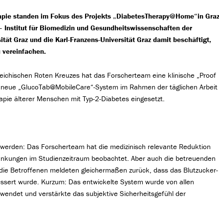
erapie standen im Fokus des Projekts „DiabetesTherapy@Home“
in Graz
 Institut für Biomedizin und Gesundheitswissenschaften der
 Graz und die Karl-Franzens-Universität Graz damit beschäftigt,
u vereinfachen.
ichischen Roten Kreuzes hat das Forscherteam eine klinische „Proof
s neue „GlucoTab@MobileCare“-System im Rahmen der täglichen Arbeit
apie älterer Menschen mit Typ-2-Diabetes eingesetzt.
t werden: Das Forscherteam hat die medizinisch relevante Reduktion
wankungen im Studienzeitraum beobachtet. Aber auch die betreuenden
ie Betroffenen meldeten gleichermaßen zurück, dass das Blutzucker-
sert wurde. Kurzum: Das entwickelte System wurde von allen
rwendet und verstärkte das subjektive Sicherheitsgefühl der