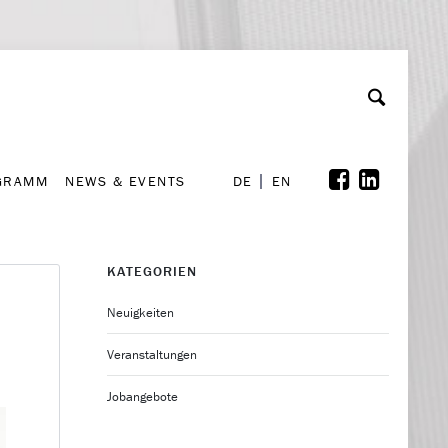
GRAMM
NEWS & EVENTS
A
rchiv
Kooperationen
Font Size
A
A
DE
EN
GRAMM
NEWS & EVENTS
DE
EN
KATEGORIEN
Neuigkeiten
Veranstaltungen
Jobangebote