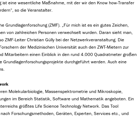
 ist eine wesentliche Maßnahme, mit der wir den Know how-Transfer
dern“, so die Veranstalter.
he Grundlagenforschung (ZMF). „Für mich ist es ein gutes Zeichen,
hen von zahlreichen Personen verwechselt wurden. Daran sieht man,
 so ZMF-Leiter Christian Gülly bei der Netzwerkveranstaltung. Die
orschern der Medizinischen Universität auch den ZWT-Mietern zur
und Mitarbeitern einen Einblick in den rund 4.000 Quadratmeter großen
che Grundlagenforschungsprojekte durchgeführt werden. Auch eine
ms.
work
deren Molekularbiologie, Massenspektrometrie und Mikroskopie,
gen im Bereich Statistik, Software und Mathematik angeboten. Ein
sterreichs größtes Life Science Technology Network. Das Tool
a. nach Forschungsmethoden, Geräten, Experten, Services etc., und