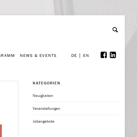
GRAMM
NEWS & EVENTS
A
rchiv
Kooperationen
Font Size
A
A
DE
EN
GRAMM
NEWS & EVENTS
DE
EN
KATEGORIEN
Neuigkeiten
Veranstaltungen
Jobangebote