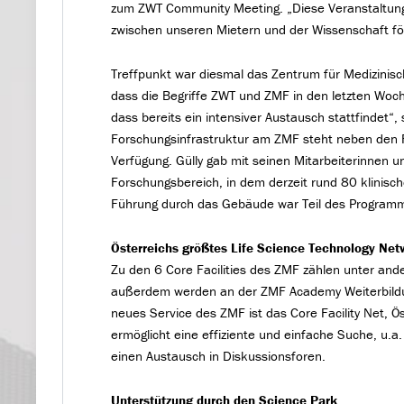
zum ZWT Community Meeting. „Diese Veranstaltung
zwischen unseren Mietern und der Wissenschaft för
Treffpunkt war diesmal das Zentrum für Medizinisc
dass die Begriffe ZWT und ZMF in den letzten Woc
dass bereits ein intensiver Austausch stattfindet“,
Forschungsinfrastruktur am ZMF steht neben den F
Verfügung. Gülly gab mit seinen Mitarbeiterinnen 
Forschungsbereich, in dem derzeit rund 80 klinis
Führung durch das Gebäude war Teil des Program
Österreichs größtes Life Science Technology Net
Zu den 6 Core Facilities des ZMF zählen unter an
außerdem werden an der ZMF Academy Weiterbildun
neues Service des ZMF ist das Core Facility Net, Ö
ermöglicht eine effiziente und einfache Suche, u.
einen Austausch in Diskussionsforen.
Unterstützung durch den Science Park