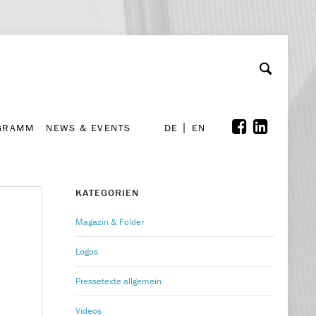
GRAMM
NEWS & EVENTS
A
rchiv
Kooperationen
Font Size
A
A
DE
EN
GRAMM
NEWS & EVENTS
DE
EN
KATEGORIEN
Magazin & Folder
Logos
Pressetexte allgemein
Videos