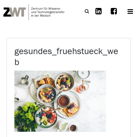
gesundes_fruehstueck_we
b