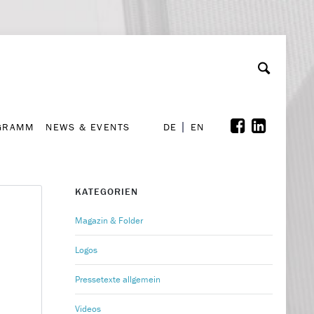
GRAMM
NEWS & EVENTS
A
rchiv
Kooperationen
Font Size
A
A
DE
EN
GRAMM
NEWS & EVENTS
DE
EN
KATEGORIEN
Magazin & Folder
Logos
Pressetexte allgemein
Videos