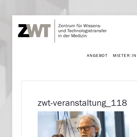
ANGEBOT
MIETER:I
ANGEBOT
MIETER:I
zwt-veranstaltung_118