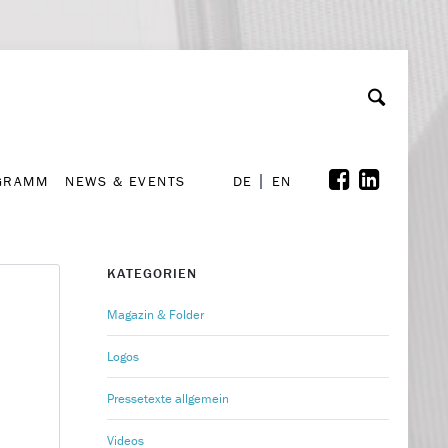
GRAMM
NEWS & EVENTS
A
rchiv
Kooperationen
Font Size
A
A
DE
EN
GRAMM
NEWS & EVENTS
DE
EN
KATEGORIEN
Magazin & Folder
Logos
Pressetexte allgemein
Videos