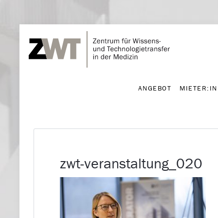
ANGEBOT
MIETER:I
ANGEBOT
MIETER:I
zwt-veranstaltung_020