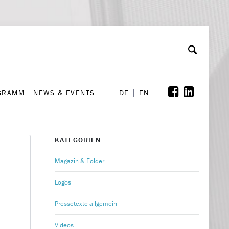
GRAMM
NEWS & EVENTS
A
rchiv
Kooperationen
Font Size
A
A
DE
EN
GRAMM
NEWS & EVENTS
DE
EN
KATEGORIEN
Magazin & Folder
Logos
Pressetexte allgemein
Videos