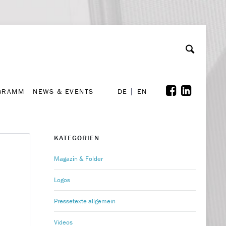
GRAMM
NEWS & EVENTS
A
rchiv
Kooperationen
Font Size
A
A
DE
EN
GRAMM
NEWS & EVENTS
DE
EN
KATEGORIEN
Magazin & Folder
Logos
Pressetexte allgemein
Videos