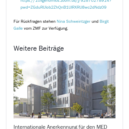
https://10xgenomics.zoom.us/j/92870278914?
pwd=ZGduRUlob2ZhQnB1UlRXRU8wc2dNdz09
Für Rückfragen stehen
Nina Schweintzger
und
Birgit
Galle
vom ZMF zur Verfügung.
Weitere Beiträge
Internationale Anerkennung für den MED