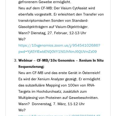
gefrorenem Gewebe ermöglicht.
Neu auf dem CF-MB: Der Visium CytAssist wird
ebenfalls vorgestellt. Er erleichtert den Transfer von
transkriptomischen Sonden von Standard-
Glasobjektträgern auf Visium-Objektträger.
Wann? Dienstag, 27. Februar, 12-13 Uhr
Wo?
https://10xgenomics.zoom.us/j/95454102686?
pwd=YjA5YlEwbENQOVY1N0JhNmJ6QUVmZz09
Webinar – CF-MB/10x Genomics – Xenium In Situ
Sequenzierung:
Neu am CF-MB und das erste Gerät in Österreich!
Es wird der Xenium Analyzer gezeigt. Er ermöglicht
das subzelluläre Mapping von 100en von RNA-
Targets im Hochdurchsatz, zusätzlich zum
Multiplexing von Proteinen auf Gewebeschnitten.
Wann? Donnerstag, 7. März, 11-12 Uhr
Wo?