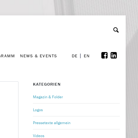
GRAMM
NEWS & EVENTS
A
rchiv
Kooperationen
Font Size
A
A
DE
EN
GRAMM
NEWS & EVENTS
DE
EN
KATEGORIEN
Magazin & Folder
Logos
Pressetexte allgemein
Videos