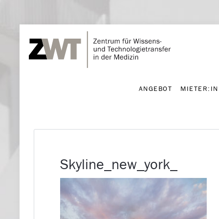
ANGEBOT
MIETER:I
ANGEBOT
MIETER:I
Skyline_new_york_