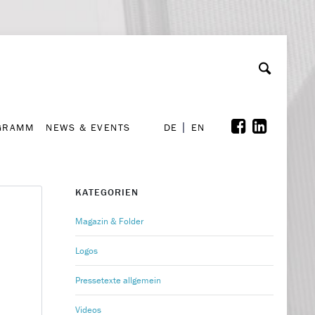
GRAMM
NEWS & EVENTS
A
rchiv
Kooperationen
Font Size
A
A
DE
EN
GRAMM
NEWS & EVENTS
DE
EN
KATEGORIEN
Magazin & Folder
Logos
Pressetexte allgemein
Videos