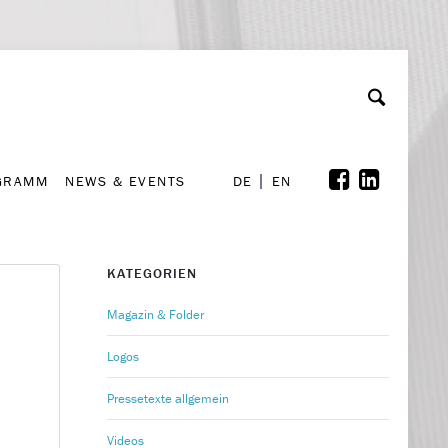
GRAMM
NEWS & EVENTS
A
rchiv
Kooperationen
Font Size
A
A
DE
EN
GRAMM
NEWS & EVENTS
DE
EN
KATEGORIEN
Magazin & Folder
Logos
Pressetexte allgemein
Videos