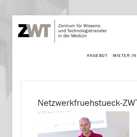
ANGEBOT
MIETER:I
ANGEBOT
MIETER:I
Netzwerkfruehstueck-Z