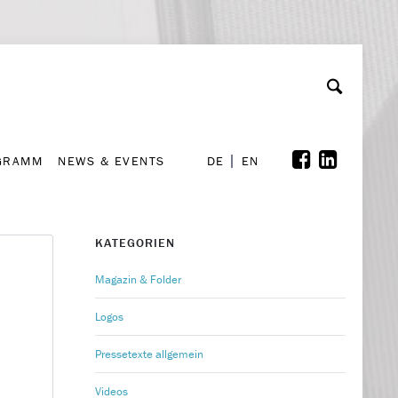
GRAMM
NEWS & EVENTS
A
rchiv
Kooperationen
Font Size
A
A
DE
EN
GRAMM
NEWS & EVENTS
DE
EN
KATEGORIEN
Magazin & Folder
Logos
Pressetexte allgemein
Videos