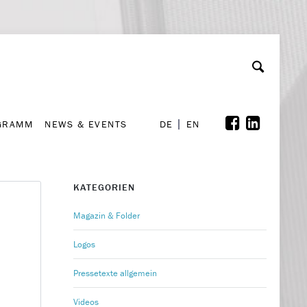
GRAMM
NEWS & EVENTS
A
rchiv
Kooperationen
Font Size
A
A
DE
EN
GRAMM
NEWS & EVENTS
DE
EN
KATEGORIEN
Magazin & Folder
Logos
Pressetexte allgemein
Videos