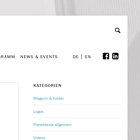
GRAMM
NEWS & EVENTS
A
rchiv
Kooperationen
Font Size
A
A
DE
EN
GRAMM
NEWS & EVENTS
DE
EN
KATEGORIEN
Magazin & Folder
Logos
Pressetexte allgemein
Videos