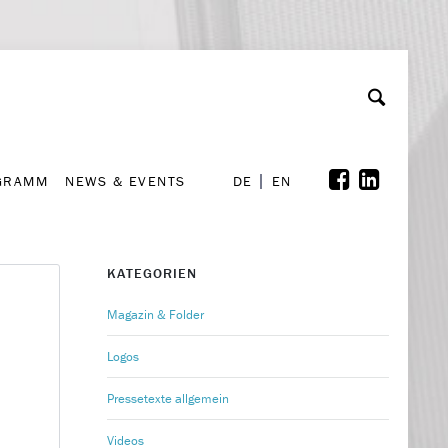
GRAMM
NEWS & EVENTS
A
rchiv
Kooperationen
Font Size
A
A
DE
EN
GRAMM
NEWS & EVENTS
DE
EN
KATEGORIEN
Magazin & Folder
Logos
Pressetexte allgemein
Videos