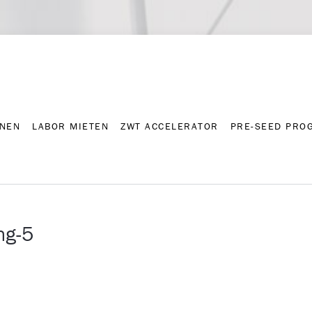
NNEN
LABOR MIETEN
ZWT ACCELERATOR
PRE-SEED PRO
Kontakt
Presse-A
NNEN
LABOR MIETEN
ZWT ACCELERATOR
PRE-SEED PRO
ng-5