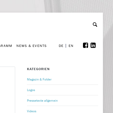
GRAMM
NEWS & EVENTS
A
rchiv
Kooperationen
Font Size
A
A
DE
EN
GRAMM
NEWS & EVENTS
DE
EN
KATEGORIEN
Magazin & Folder
Logos
Pressetexte allgemein
Videos