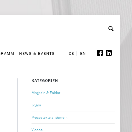
GRAMM
NEWS & EVENTS
A
rchiv
Kooperationen
Font Size
A
A
DE
EN
GRAMM
NEWS & EVENTS
DE
EN
KATEGORIEN
Magazin & Folder
Logos
Pressetexte allgemein
Videos