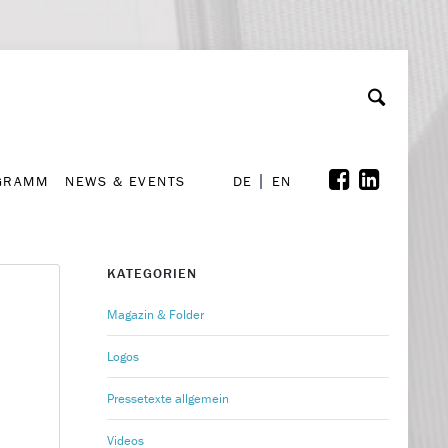
GRAMM
NEWS & EVENTS
A
rchiv
Kooperationen
Font Size
A
A
DE
EN
GRAMM
NEWS & EVENTS
DE
EN
KATEGORIEN
Magazin & Folder
Logos
Pressetexte allgemein
Videos