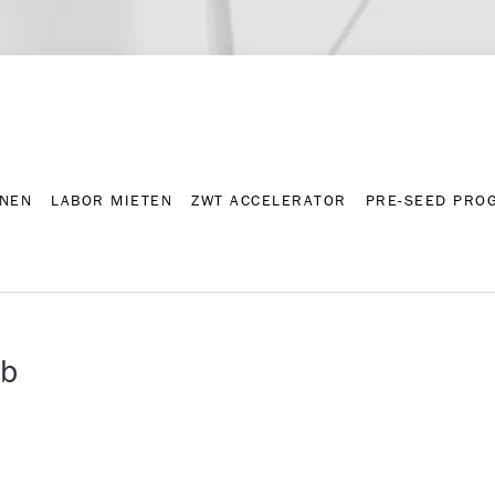
NNEN
LABOR MIETEN
ZWT ACCELERATOR
PRE-SEED PRO
Kontakt
Presse-A
NNEN
LABOR MIETEN
ZWT ACCELERATOR
PRE-SEED PRO
eb