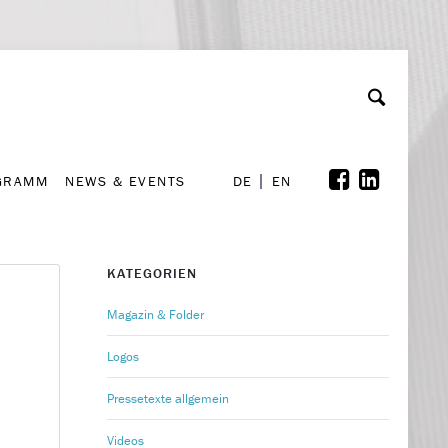
GRAMM
NEWS & EVENTS
A
rchiv
Kooperationen
Font Size
A
A
DE
EN
GRAMM
NEWS & EVENTS
DE
EN
KATEGORIEN
Magazin & Folder
Logos
Pressetexte allgemein
Videos