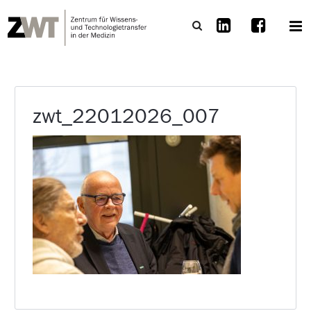
zwt_22012026_007