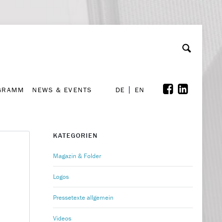
GRAMM
NEWS & EVENTS
A
rchiv
Kooperationen
Font Size
A
A
DE
EN
GRAMM
NEWS & EVENTS
DE
EN
KATEGORIEN
Magazin & Folder
Logos
Pressetexte allgemein
Videos