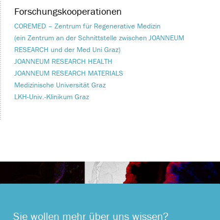
Forschungskooperationen
COREMED – Zentrum für Regenerative Medizin
(ein Zentrum an der Schnittstelle zwischen JOANNEUM
RESEARCH und der Med Uni Graz)
JOANNEUM RESEARCH HEALTH
JOANNEUM RESEARCH MATERIALS
Medizinische Universität Graz
LKH-Univ.-Klinikum Graz
Sie wollen mehr über uns wissen?