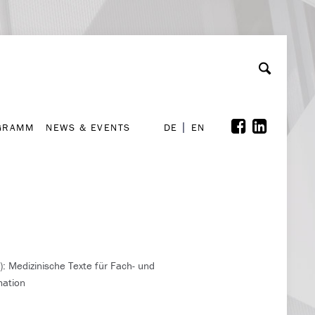
GRAMM
NEWS & EVENTS
A
rchiv
Kooperationen
Font Size
A
A
DE
EN
GRAMM
NEWS & EVENTS
DE
EN
: Medizinische Texte für Fach- und
mation