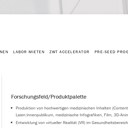
NNEN
LABOR MIETEN
ZWT ACCELERATOR
PRE-SEED PRO
Kontakt
Presse-A
NNEN
LABOR MIETEN
ZWT ACCELERATOR
PRE-SEED PRO
Forschungsfeld/Produktpalette
Produktion von hochwertigen medizinischen Inhalten (Content)
Laien:innenpublikum, medizinische Infografiken, Film, 3D-Ani
Entwicklung von virtueller Realität (VR) im Gesundheitsbereich