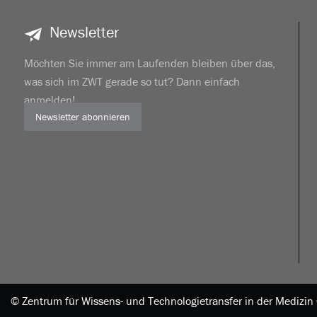
Newsletter
Möchten Sie immer am Laufenden bleiben über das,
was sich im ZWT gerade so tut? Dann einfach
anmelden!
Newsletter abonnieren
|
© Zentrum für Wissens- und Technologietransfer in der Mediz