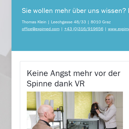
Sie wollen mehr über uns wissen? 
Thomas Klein | Leechgasse 48/33 | 8010 Graz
office@expimed.com
|
+43 (0)316/919656
|
www.expim
Keine Angst mehr vor der
Spinne dank VR