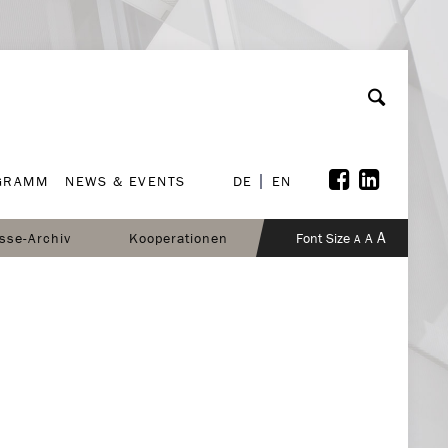
GRAMM
NEWS & EVENTS
DE
EN
GRAMM
NEWS & EVENTS
DE
EN
A
sse-Archiv
Kooperationen
Font Size
A
A