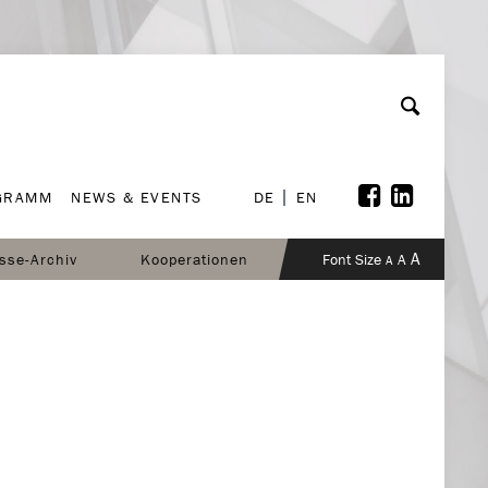
GRAMM
NEWS & EVENTS
DE
EN
GRAMM
NEWS & EVENTS
DE
EN
A
sse-Archiv
Kooperationen
Font Size
A
A