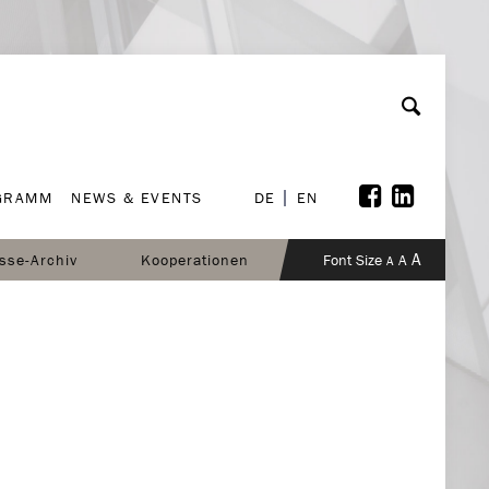
GRAMM
NEWS & EVENTS
DE
EN
GRAMM
NEWS & EVENTS
DE
EN
A
sse-Archiv
Kooperationen
Font Size
A
A