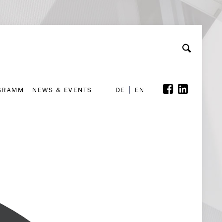
GRAMM
NEWS & EVENTS
A
rchiv
Kooperationen
Font Size
A
A
DE
EN
GRAMM
NEWS & EVENTS
DE
EN